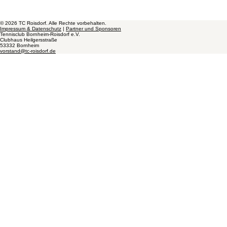
© 2026 TC Roisdorf. Alle Rechte vorbehalten.
Impressum & Datenschutz
|
Partner und Sponsoren
Tennisclub Bornheim-Roisdorf e.V.
Clubhaus Heilgersstraße
53332 Bornheim
vorstand@tc-roisdorf.de