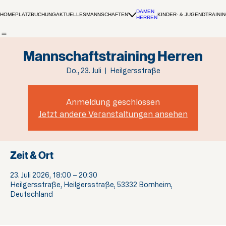
DAMEN
HOME
PLATZBUCHUNG
AKTUELLES
MANNSCHAFTEN
KINDER- & JUGENDTRAINI
HERREN
Mannschaftstraining Herren
Do., 23. Juli
  |  
Heilgersstraße
Anmeldung geschlossen
Jetzt andere Veranstaltungen ansehen
Zeit & Ort
23. Juli 2026, 18:00 – 20:30
Heilgersstraße, Heilgersstraße, 53332 Bornheim,
Deutschland